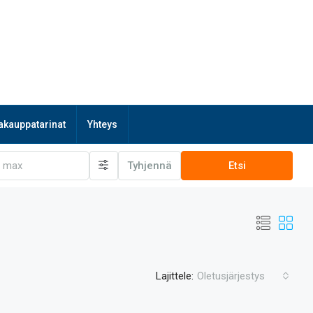
akauppatarinat
Yhteys
Tyhjennä
Etsi
Lajittele:
Oletusjärjestys