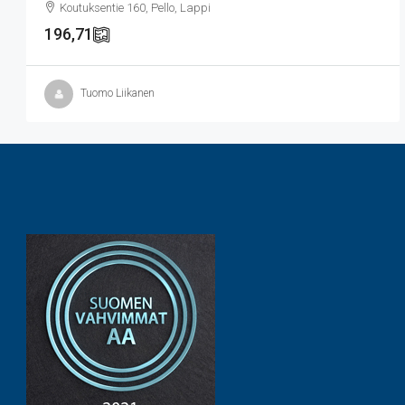
Koutuksentie 160, Pello, Lappi
196,71
Tuomo Liikanen