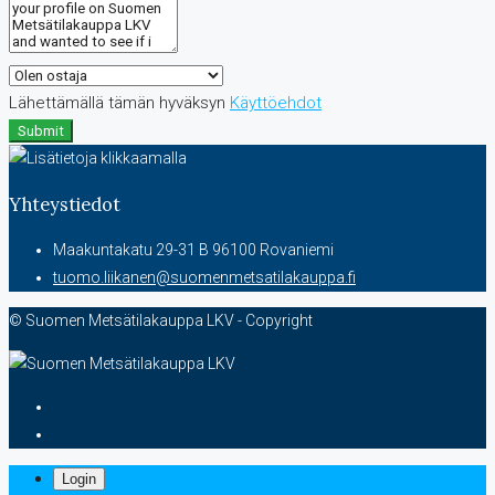
Lähettämällä tämän hyväksyn
Käyttöehdot
Submit
Yhteystiedot
Maakuntakatu 29-31 B 96100 Rovaniemi
tuomo.liikanen@suomenmetsatilakauppa.fi
© Suomen Metsätilakauppa LKV - Copyright
Login