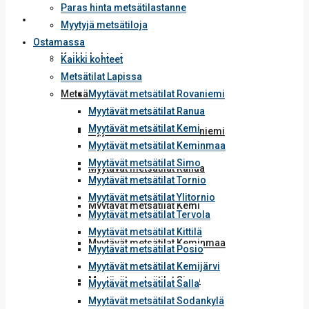
Paras hinta metsätilastanne
Ostamassa
Myytyjä metsätiloja
Ostamassa
Kaikki kohteet
Kaikki kohteet
Metsätilat Lapissa
Metsätilat Lapissa
Myytävät metsätilat Rovaniemi
Myytävät metsätilat Ranua
Myytävät metsätilat Kemi
Myytävät metsätilat Rovaniemi
Myytävät metsätilat Keminmaa
Myytävät metsätilat Simo
Myytävät metsätilat Ranua
Myytävät metsätilat Tornio
Myytävät metsätilat Ylitornio
Myytävät metsätilat Kemi
Myytävät metsätilat Tervola
Myytävät metsätilat Kittilä
Myytävät metsätilat Keminmaa
Myytävät metsätilat Posio
Myytävät metsätilat Kemijärvi
Myytävät metsätilat Simo
Myytävät metsätilat Salla
Myytävät metsätilat Sodankylä