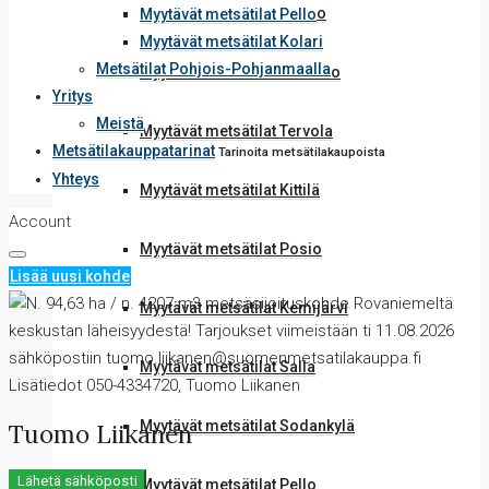
Myytävät metsätilat Tornio
Myytävät metsätilat Pello
Myytävät metsätilat Kolari
Metsätilat Pohjois-Pohjanmaalla
Myytävät metsätilat Ylitornio
Yritys
Meistä
Myytävät metsätilat Tervola
Metsätilakauppatarinat
Tarinoita metsätilakaupoista
Yhteys
Myytävät metsätilat Kittilä
Account
Myytävät metsätilat Posio
Lisää uusi kohde
Myytävät metsätilat Kemijärvi
Myytävät metsätilat Salla
Myytävät metsätilat Sodankylä
Tuomo Liikanen
Lähetä sähköposti
Myytävät metsätilat Pello