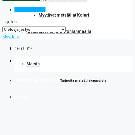
Ilmoitukset (39)
Myytävät metsätilat Kolari
Lajittele:
Metsätilat Pohjois-Pohjanmaalla
Myydään
Yritys
160 000€
Meistä
Metsätilakauppatarinat
Tarinoita metsätilakaupoista
Yhteys