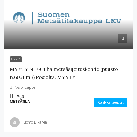
MYYTY
MYYTY N. 79,4 ha metsäsijoituskohde (puusto
n.6051 m3) Posiolta. MYYTY
Posio, Lappi
79,4
METSÄTILA
Kaikki tiedot
Tuomo Liikanen