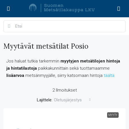
Myytävät metsätilat Posio
Jos haluat tutkia tarkemmin
myytyjen metsätilojen hintoja
ja hintatilastoja
paikkakunnittain sekä tuottamaamme
lisäarvoa
metsänmyyjälle, siirry katsomaan hintoja
täältä.
2 Ilmoitukset
Lajittele:
Oletusjärjestys
MYYTY